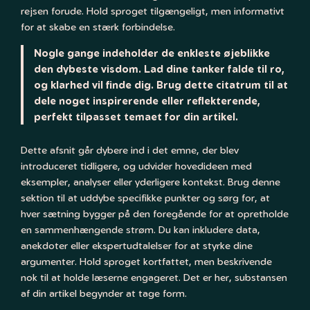
rejsen forude. Hold sproget tilgængeligt, men informativt
for at skabe en stærk forbindelse.
Nogle gange indeholder de enkleste øjeblikke
den dybeste visdom. Lad dine tanker falde til ro,
og klarhed vil finde dig. Brug dette citatrum til at
dele noget inspirerende eller reflekterende,
perfekt tilpasset temaet for din artikel.
Dette afsnit går dybere ind i det emne, der blev
introduceret tidligere, og udvider hovedideen med
eksempler, analyser eller yderligere kontekst. Brug denne
sektion til at uddybe specifikke punkter og sørg for, at
hver sætning bygger på den foregående for at opretholde
en sammenhængende strøm. Du kan inkludere data,
anekdoter eller ekspertudtalelser for at styrke dine
argumenter. Hold sproget kortfattet, men beskrivende
nok til at holde læserne engageret. Det er her, substansen
af din artikel begynder at tage form.