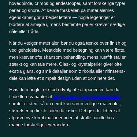
hovedpinde, crimps og endestopper, samt forskellige typer
perler og snore. At kende forskellen på materialernes
egenskaber gør arbejdet lettere — nogle legeringer er
blødere at arbejde i, mens bestemte perler kræver særlige
nåle eller tråde.
Når du vælger materialer, bør du også tænke over finish og
vedligeholdelse. Metaldele med belægning kan være flotte,
men kræver ofte skånsom behandling, mens rustfrit stål er
stærkt og kan tåle mere. Glas- og krystalperler giver ofte
ekstra glans, og små deltaljer som zirkonia eller rhinstens-
dele kan løfte et simpelt design uden at dominere det.
Hvis du mangler et stort udvalg af komponenter, kan du
finde flere varianter af
smykkedele til smykkefremstilling
samlet ét sted, så du nemt kan sammenligne materialer,
størrelser og finish inden du køber. Det gør det lettere at
afprøve nye kombinationer uden at skulle handle hos
mange forskellige leverandører.