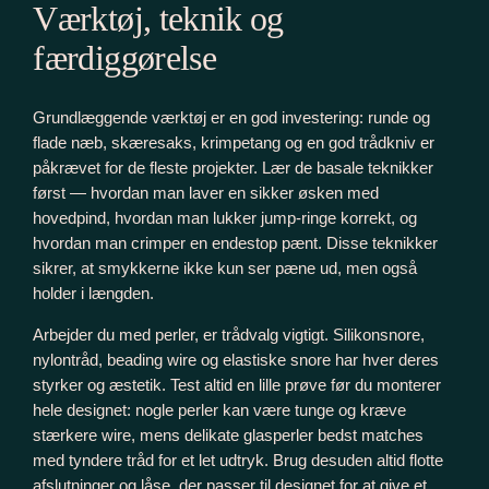
Værktøj, teknik og
færdiggørelse
Grundlæggende værktøj er en god investering: runde og
flade næb, skæresaks, krimpetang og en god trådkniv er
påkrævet for de fleste projekter. Lær de basale teknikker
først — hvordan man laver en sikker øsken med
hovedpind, hvordan man lukker jump-ringe korrekt, og
hvordan man crimper en endestop pænt. Disse teknikker
sikrer, at smykkerne ikke kun ser pæne ud, men også
holder i længden.
Arbejder du med perler, er trådvalg vigtigt. Silikonsnore,
nylontråd, beading wire og elastiske snore har hver deres
styrker og æstetik. Test altid en lille prøve før du monterer
hele designet: nogle perler kan være tunge og kræve
stærkere wire, mens delikate glasperler bedst matches
med tyndere tråd for et let udtryk. Brug desuden altid flotte
afslutninger og låse, der passer til designet for at give et