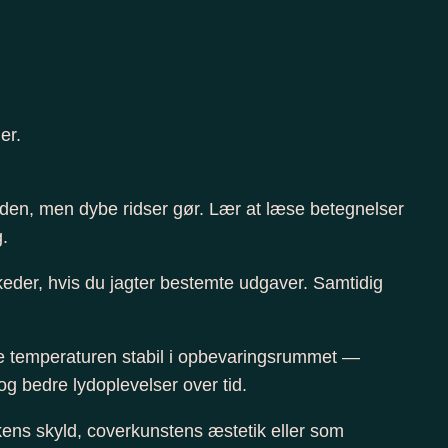
er.
 lyden, men dybe ridser gør. Lær at læse betegnelser
g.
rkeder, hvis du jagter bestemte udgaver. Samtidig
olde temperaturen stabil i opbevaringsrummet —
g bedre lydoplevelser over tid.
ens skyld, coverkunstens æstetik eller som