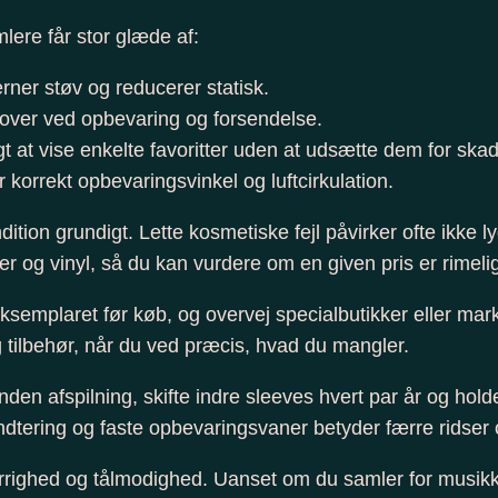
ere får stor glæde af:
rner støv og reducerer statisk.
cover ved opbevaring og forsendelse.
 at vise enkelte favoritter uden at udsætte dem for skad
 korrekt opbevaringsvinkel og luftcirkulation.
dition grundigt. Lette kosmetiske fejl påvirker ofte ikke
er og vinyl, så du kan vurdere om en given pris er rimeli
 eksemplaret før køb, og overvej specialbutikker eller ma
og tilbehør, når du ved præcis, hvad du mangler.
 inden afspilning, skifte indre sleeves hvert par år og h
dtering og faste opbevaringsvaner betyder færre ridser o
errighed og tålmodighed. Uanset om du samler for musikk