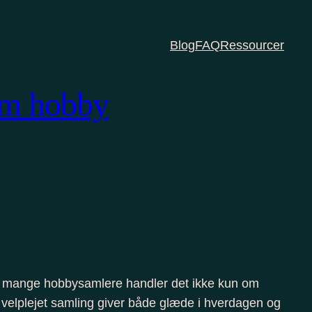
Blog
FAQ
Ressourcer
som hobby
or mange hobbysamlere handler det ikke kun om
 velplejet samling giver både glæde i hverdagen og