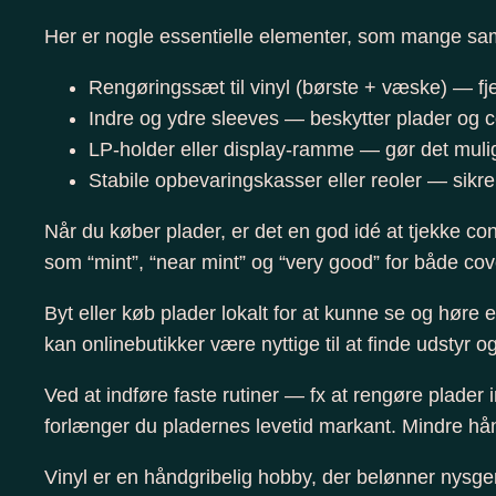
Her er nogle essentielle elementer, som mange saml
Rengøringssæt til vinyl (børste + væske) — fje
Indre og ydre sleeves — beskytter plader og 
LP-holder eller display-ramme — gør det muligt
Stabile opbevaringskasser eller reoler — sikrer
Når du køber plader, er det en god idé at tjekke con
som “mint”, “near mint” og “very good” for både cov
Byt eller køb plader lokalt for at kunne se og høre
kan onlinebutikker være nyttige til at finde udstyr 
Ved at indføre faste rutiner — fx at rengøre plader
forlænger du pladernes levetid markant. Mindre hån
Vinyl er en håndgribelig hobby, der belønner nysg