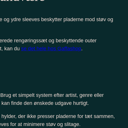
dre og ydre sleeves beskytter pladerne mod støv og
liserede rengøringssæt og beskyttende outer
kt, kan du
se det hele hos Gaffashop
.
ug et simpelt system efter artist, genre eller
id kan finde den ønskede udgave hurtigt.
og hylder, der ikke presser pladerne for tæt sammen,
ves for at minimere støv og slitage.