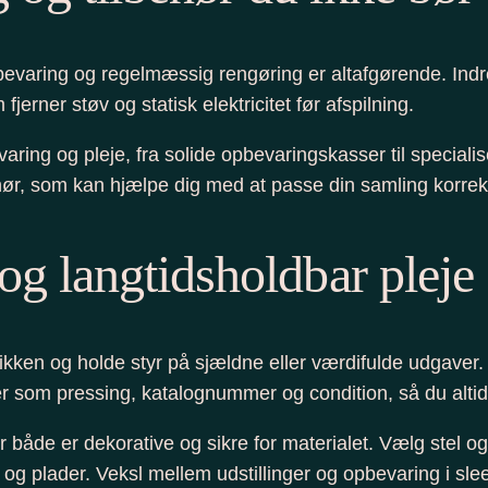
 opbevaring og regelmæssig rengøring er altafgørende. In
erner støv og statisk elektricitet før afspilning.
varing og pleje, fra solide opbevaringskasser til specia
behør, som kan hjælpe dig med at passe din samling korre
og langtidsholdbar pleje
en og holde styr på sjældne eller værdifulde udgaver. Br
inger som pressing, katalognummer og condition, så du alt
er både er dekorative og sikre for materialet. Vælg stel 
g plader. Veksl mellem udstillinger og opbevaring i slee