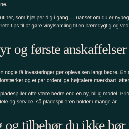
rne.
tiner, som hjælper dig i gang — uanset om du er nybegyn
rete tips til at gøre vinylsamling til en bæredygtig og v
r og første anskaffelser
n nogle få investeringer gør oplevelsen langt bedre. En 
stærker og et par ordentlige højttalere mærkbart løfter 
ladespiller ofte være bedre end en ny, billig model. Prio
dele og service, så pladespilleren holder i mange år.
 og tilbehør du ikke bø